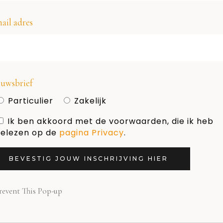
ail adres
uwsbrief
Particulier
Zakelijk
Geef een reactie
Ik ben akkoord met de voorwaarden, die ik heb
elezen op de
pagina Privacy
.
 reactie te plaatsen.
BEVESTIG JOUW INSCHRIJVING HIER
revent This Pop-up