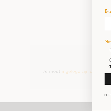
E-m
Nie
g
Je moet
ingelogd zijn op
om een
P