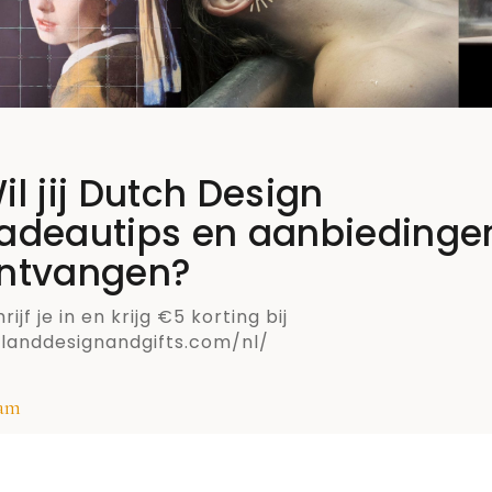
il jij Dutch Design
adeautips en aanbiedinge
ntvangen?
rijf je in en krijg €5 korting bij
llanddesignandgifts.com/nl/
am