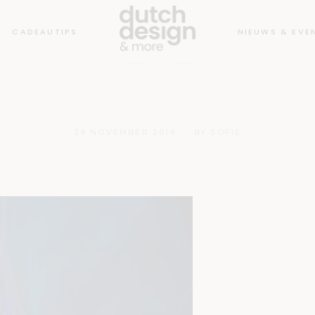
CADEAUTIPS
NIEUWS & EVE
msterdam-lig
29 NOVEMBER 2016
BY
SOFIE