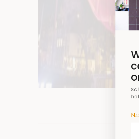
W
c
o
Sch
ho
Na