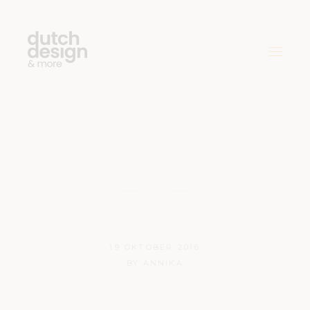
De DDW16
19 OKTOBER 2016
BY
ANNIKA