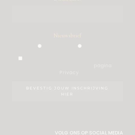
Nieuwsbrief
Particulier
Zakelijk
Ik ben akkoord met de voorwaarden,
die ik heb gelezen op de
pagina
Privacy
.
BEVESTIG JOUW INSCHRIJVING
HIER
VOLG ONS OP SOCIAL MEDIA