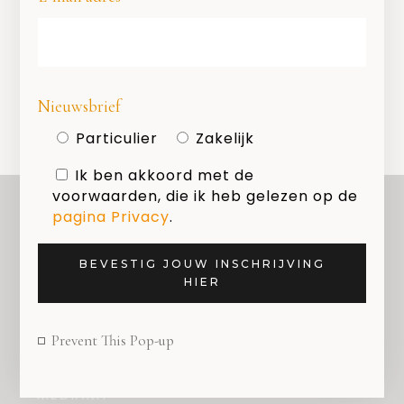
Geef een reactie
Je moet
ingelogd zijn op
om een
reactie te plaatsen.
Nieuwsbrief
Particulier
Zakelijk
Ik ben akkoord met de
voorwaarden, die ik heb gelezen op de
pagina Privacy
.
BEVESTIG JOUW INSCHRIJVING
OVER ONS
HIER
COPYRIGHT
PRIVACY
Prevent This Pop-up
COOKIES
MEDIAKIT