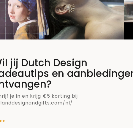
il jij Dutch Design
adeautips en aanbiedinge
ntvangen?
rijf je in en krijg €5 korting bij
llanddesignandgifts.com/nl/
am