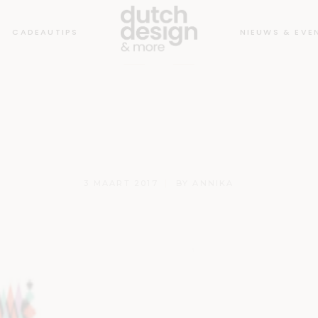
CADEAUTIPS
NIEUWS & EVE
sign Awards 20
future
3 MAART 2017
BY
ANNIKA