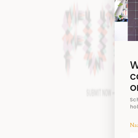
W
c
o
Sch
ho
Na