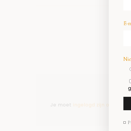
E-m
Nie
g
Je moet
ingelogd zijn op
om een
P