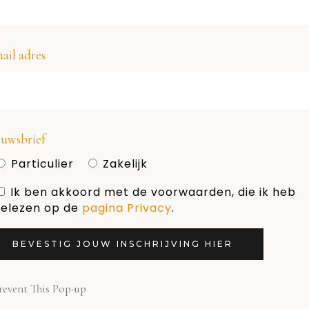
ail adres
uwsbrief
Particulier
Zakelijk
Ik ben akkoord met de voorwaarden, die ik heb
elezen op de
pagina Privacy
.
Geef een reactie
BEVESTIG JOUW INSCHRIJVING HIER
 reactie te plaatsen.
revent This Pop-up