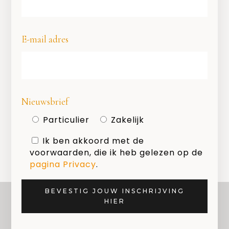
E-mail adres
Geef een reactie
Nieuwsbrief
Je moet
ingelogd zijn op
om een
Particulier
Zakelijk
reactie te plaatsen.
Ik ben akkoord met de
voorwaarden, die ik heb gelezen op de
pagina Privacy
.
BEVESTIG JOUW INSCHRIJVING
HIER