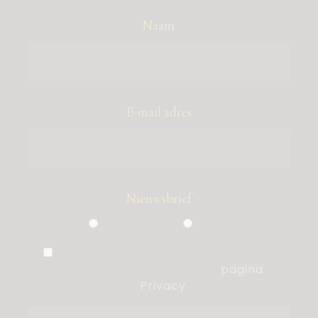
Naam
E-mail adres
Nieuwsbrief
Particulier
Zakelijk
Ik ben akkoord met de voorwaarden,
die ik heb gelezen op de
pagina
Privacy
.