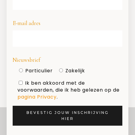
E-mail adres
Geef een reactie
Nieuwsbrief
Je moet
ingelogd zijn op
om een
Particulier
Zakelijk
reactie te plaatsen.
Ik ben akkoord met de
voorwaarden, die ik heb gelezen op de
pagina Privacy
.
BEVESTIG JOUW INSCHRIJVING
HIER