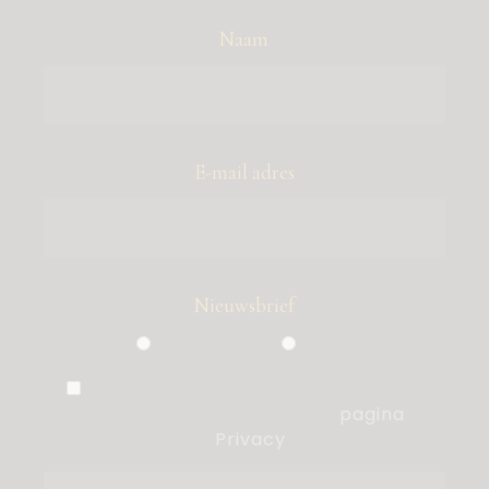
Naam
E-mail adres
Nieuwsbrief
Particulier
Zakelijk
Ik ben akkoord met de voorwaarden,
die ik heb gelezen op de
pagina
Privacy
.