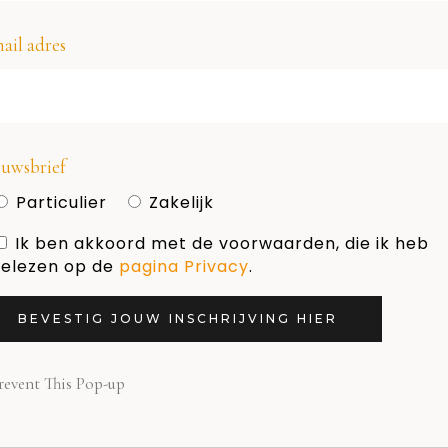
ail adres
uwsbrief
Particulier
Zakelijk
Geef een reactie
Ik ben akkoord met de voorwaarden, die ik heb
elezen op de
pagina Privacy
.
 reactie te plaatsen.
BEVESTIG JOUW INSCHRIJVING HIER
revent This Pop-up