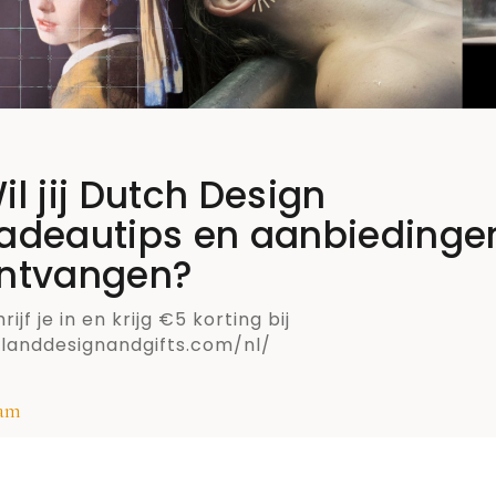
il jij Dutch Design
adeautips en aanbiedinge
ntvangen?
rijf je in en krijg €5 korting bij
llanddesignandgifts.com/nl/
am