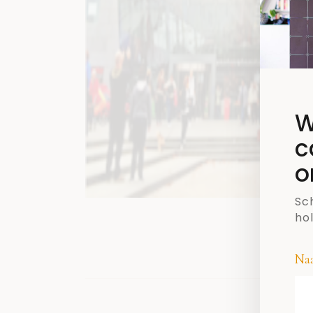
W
c
o
Sch
ho
Na