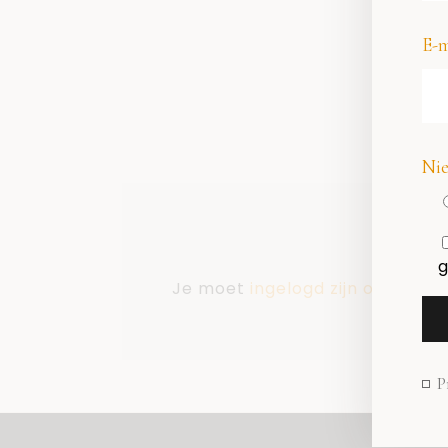
E-m
Nie
g
Je moet
ingelogd zijn op
om een
P