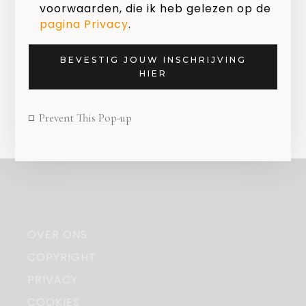
voorwaarden, die ik heb gelezen op de
pagina Privacy
.
Geef een reactie
BEVESTIG JOUW INSCHRIJVING
Je moet
ingelogd zijn op
om een
HIER
reactie te plaatsen.
Prevent This Pop-up
OVER ONS
COPYRIGHT
PRIVACY
COOKIES