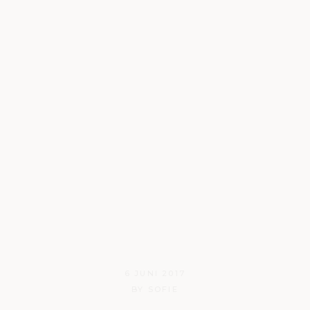
Eesteren –
Maison
particuliere –
1923
Nederlandse
interieurs en
architectuur
6 JUNI 2017
BY
SOFIE