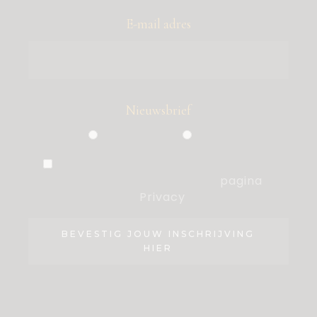
E-mail adres
Nieuwsbrief
Particulier
Zakelijk
Ik ben akkoord met de voorwaarden,
die ik heb gelezen op de
pagina
Privacy
.
BEVESTIG JOUW INSCHRIJVING
HIER