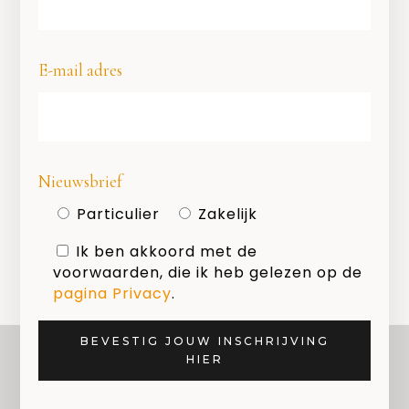
E-mail adres
Geef een reactie
Nieuwsbrief
Je moet
ingelogd zijn op
om een
Particulier
Zakelijk
reactie te plaatsen.
Ik ben akkoord met de
voorwaarden, die ik heb gelezen op de
pagina Privacy
.
BEVESTIG JOUW INSCHRIJVING
HIER