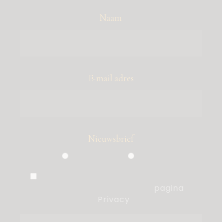
Naam
E-mail adres
Nieuwsbrief
Particulier
Zakelijk
Ik ben akkoord met de voorwaarden,
die ik heb gelezen op de
pagina
Privacy
.