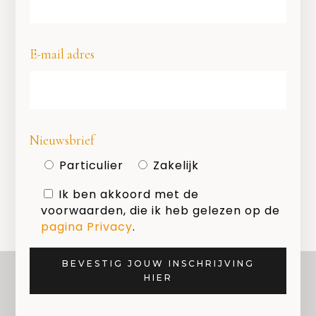
E-mail adres
Geef een reactie
Nieuwsbrief
Je moet
ingelogd zijn op
om een
Particulier
Zakelijk
reactie te plaatsen.
Ik ben akkoord met de
voorwaarden, die ik heb gelezen op de
pagina Privacy
.
BEVESTIG JOUW INSCHRIJVING
HIER