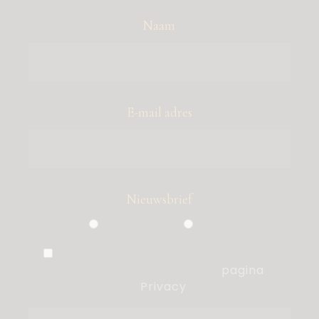
Naam
E-mail adres
Nieuwsbrief
Particulier
Zakelijk
Ik ben akkoord met de voorwaarden,
die ik heb gelezen op de
pagina
Privacy
.