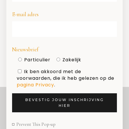
E-mail adres
Geef een reactie
Nieuwsbrief
Je moet
ingelogd zijn op
om een
reactie te plaatsen.
Particulier
Zakelijk
Ik ben akkoord met de
voorwaarden, die ik heb gelezen op de
pagina Privacy
.
BEVESTIG JOUW INSCHRIJVING
HIER
OVER ONS
Prevent This Pop-up
COPYRIGHT