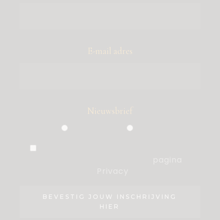
E-mail adres
Nieuwsbrief
Particulier
Zakelijk
Ik ben akkoord met de voorwaarden,
die ik heb gelezen op de
pagina
Privacy
.
BEVESTIG JOUW INSCHRIJVING
HIER