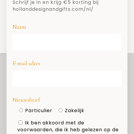
Schrijf je in en krijg €5 korting bij
hollanddesignandgifts.com/nl/
Naam
E-mail adres
OVER ONS
COPYRIGHT
Nieuwsbrief
PRIVACY
Particulier
Zakelijk
COOKIES
Ik ben akkoord met de
MEDIAKIT
voorwaarden, die ik heb gelezen op de