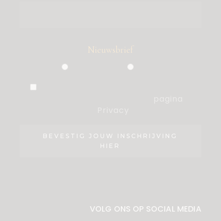
Nieuwsbrief
Particulier
Zakelijk
Ik ben akkoord met de voorwaarden,
die ik heb gelezen op de
pagina
Privacy
.
BEVESTIG JOUW INSCHRIJVING
HIER
VOLG ONS OP SOCIAL MEDIA