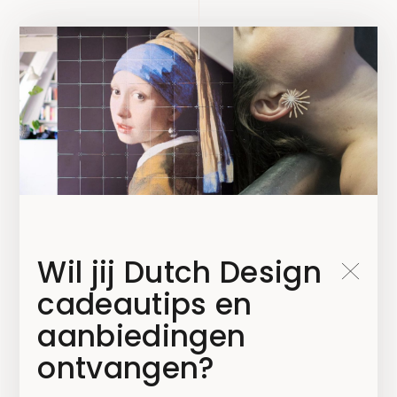
Blijf op de hoogte!
Wil jij Dutch Design
cadeautips en
aanbiedingen
Kies welke nieuwsbrief je wilt ontvangen*
ontvangen?
Mailchimp NL
Mailchimp B2B