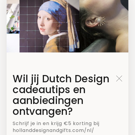
Blijf op de hoogte!
Wil jij Dutch Design
Kies welke nieuwsbrief je wilt ontvangen*
cadeautips en
Mailchimp NL
aanbiedingen
ontvangen?
Mailchimp B2B
Schrijf je in en krijg €5 korting bij
hollanddesignandgifts.com/nl/