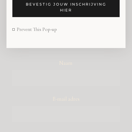
BEVESTIG JOUW INSCHRIJVING
HIER
Prevent This Pop-up
SCHRIJF JE IN VOOR DE NIEUWSBRIEF VAN
HOLLAND DESIGN & GIFTS
Naam
E-mail adres