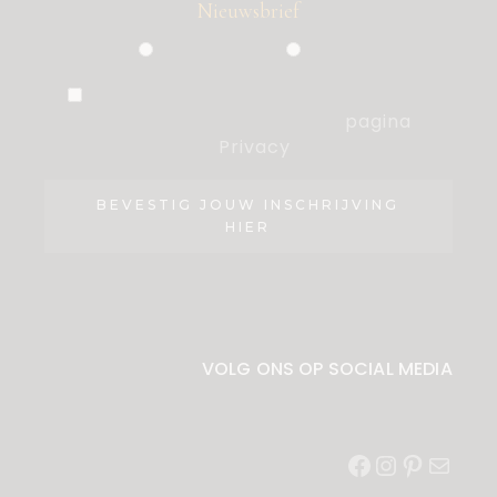
Nieuwsbrief
Particulier
Zakelijk
Ik ben akkoord met de voorwaarden,
die ik heb gelezen op de
pagina
Privacy
.
BEVESTIG JOUW INSCHRIJVING
HIER
VOLG ONS OP SOCIAL MEDIA
Facebook
Instagram
Pinterest
E-