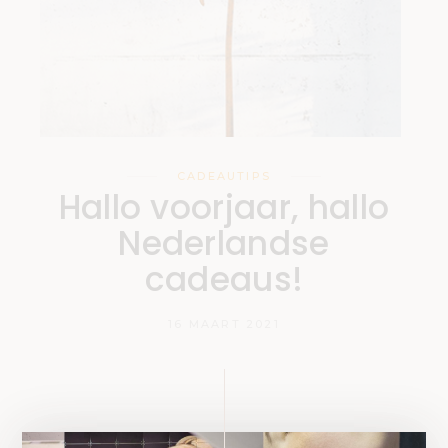
CADEAUTIPS
Hallo voorjaar, hallo
Nederlandse
cadeaus!
16 MAART 2021