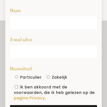
Naam
E-mail adres
OVER ONS
COPYRIGHT
PRIVACY
Nieuwsbrief
COOKIES
Particulier
Zakelijk
MEDIAKIT
Ik ben akkoord met de
voorwaarden, die ik heb gelezen op de
Zoeken
pagina Privacy
.