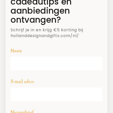
cadeautips en
aanbiedingen
ontvangen?
Schrijf je in en krijg €5 korting bij
hollanddesignandgifts.com/nl/
Naam
E-mail adres
CADEAUTIPS
,
NIEUWS
Wat een ongekende
prestaties! We zijn
apetrots!
Nieuwsbrief