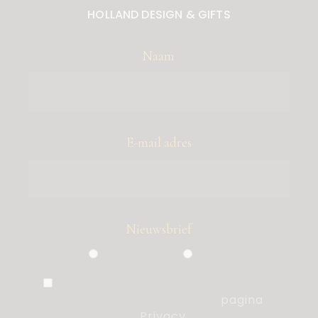
HOLLAND DESIGN & GIFTS
Naam
E-mail adres
Nieuwsbrief
Particulier
Zakelijk
Ik ben akkoord met de voorwaarden,
die ik heb gelezen op de
pagina
Privacy
.