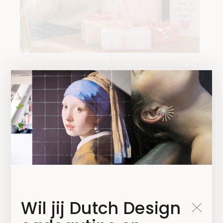
NIEUWS & EVENTS
,
TYPISCH NL
Moederdag 2026;
vandaag draait alles
om haar – omdat ze
het elke dag voor
jou doet!
21 APRIL 2026
Wil jij Dutch Design