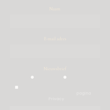
Naam
E-mail adres
Nieuwsbrief
Particulier
Zakelijk
Ik ben akkoord met de voorwaarden,
die ik heb gelezen op de
pagina
Privacy
.