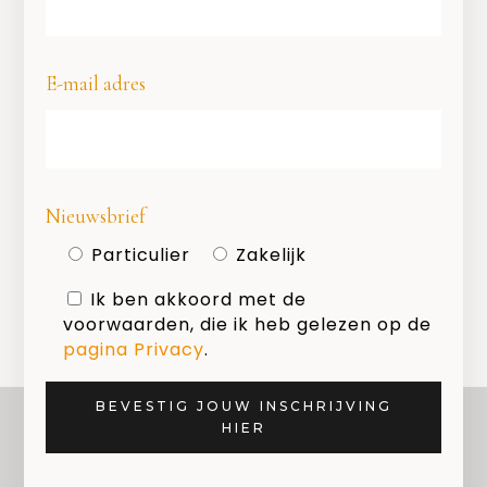
E-mail adres
Geef een reactie
Nieuwsbrief
Je moet
ingelogd zijn op
om een
Particulier
Zakelijk
reactie te plaatsen.
Ik ben akkoord met de
voorwaarden, die ik heb gelezen op de
pagina Privacy
.
BEVESTIG JOUW INSCHRIJVING
HIER