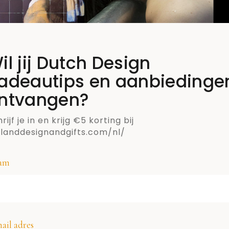
wat
il jij Dutch Design
adeautips en aanbiedinge
ntvangen?
rijf je in en krijg €5 korting bij
llanddesignandgifts.com/nl/
am
SCHRIJF JE IN VOOR DE NIEUWSBRIEF VAN
ail adres