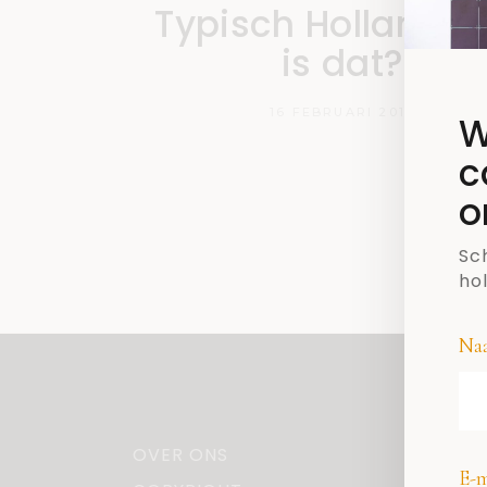
Typisch Holland: 
is dat?
16 FEBRUARI 2018
W
c
o
Sch
ho
Na
OVER ONS
E-m