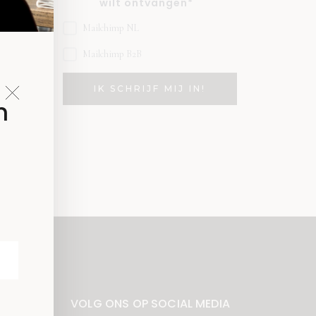
wilt ontvangen*
Mailchimp NL
Mailchimp B2B
n
VOLG ONS OP SOCIAL MEDIA