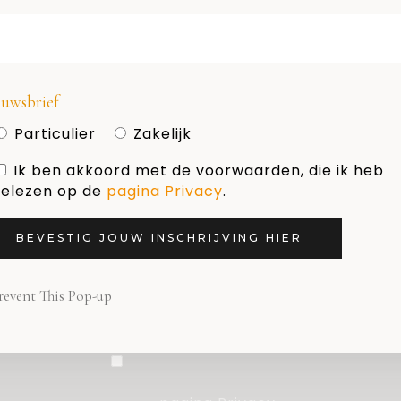
HOLLAND DESIGN & GIFTS
Naam
uwsbrief
Particulier
Zakelijk
Ik ben akkoord met de voorwaarden, die ik heb
E-mail adres
elezen op de
pagina Privacy
.
BEVESTIG JOUW INSCHRIJVING HIER
Nieuwsbrief
revent This Pop-up
Particulier
Zakelijk
Ik ben akkoord met de
voorwaarden, die ik heb gelezen op