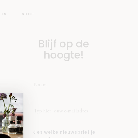
NTS
SHOP
Blijf op de
hoogte!
Kies welke nieuwsbrief je