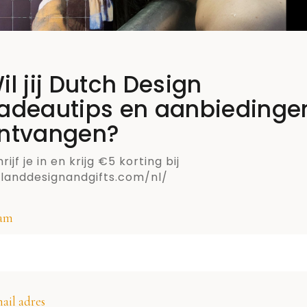
il jij Dutch Design
adeautips en aanbiedinge
ntvangen?
rijf je in en krijg €5 korting bij
llanddesignandgifts.com/nl/
am
SCHRIJF JE IN VOOR DE NIEUWSBRIEF VAN
ail adres