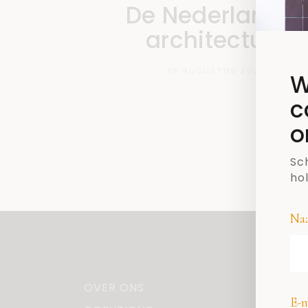
De Nederlandse
architectuur
19 AUGUSTUS 2020
W
c
o
Sch
ho
Na
OVER ONS
E-m