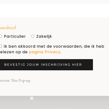
HOLLAND DESIGN & GIFTS
Naam
uwsbrief
Particulier
Zakelijk
Ik ben akkoord met de voorwaarden, die ik heb
E-mail adres
elezen op de
pagina Privacy
.
BEVESTIG JOUW INSCHRIJVING HIER
Nieuwsbrief
revent This Pop-up
Particulier
Zakelijk
Ik ben akkoord met de
voorwaarden, die ik heb gelezen op