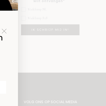
wilt ontvangen*
Mailchimp NL
Mailchimp B2B
n
VOLG ONS OP SOCIAL MEDIA