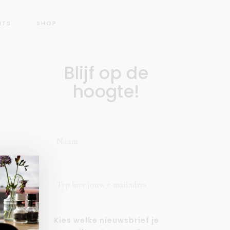
NTS
SHOP
Blijf op de
hoogte!
Kies welke nieuwsbrief je