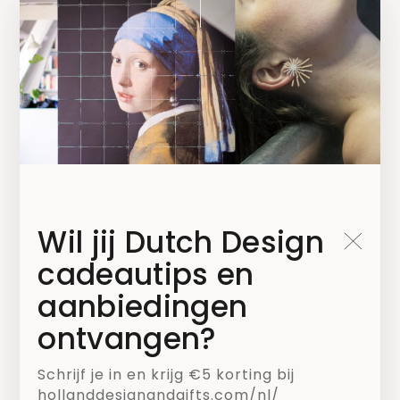
Blijf op de hoogte!
Wil jij Dutch Design
cadeautips en
Kies welke nieuwsbrief je wilt ontvangen*
aanbiedingen
Mailchimp NL
ontvangen?
Mailchimp B2B
Schrijf je in en krijg €5 korting bij
hollanddesignandgifts.com/nl/