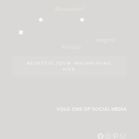
Nieuwsbrief
Particulier
Zakelijk
Ik ben akkoord met de voorwaarden,
die ik heb gelezen op de
pagina
Privacy
.
BEVESTIG JOUW INSCHRIJVING
HIER
VOLG ONS OP SOCIAL MEDIA