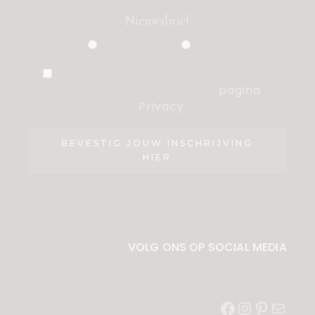
Nieuwsbrief
Particulier
Zakelijk
Ik ben akkoord met de voorwaarden,
die ik heb gelezen op de
pagina
Privacy
.
BEVESTIG JOUW INSCHRIJVING
HIER
VOLG ONS OP SOCIAL MEDIA