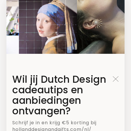
Blijf op de hoogte!
Wil jij Dutch Design
cadeautips en
Kies welke nieuwsbrief je wilt ontvangen*
aanbiedingen
Mailchimp NL
ontvangen?
Mailchimp B2B
Schrijf je in en krijg €5 korting bij
hollanddesignandgifts.com/nl/