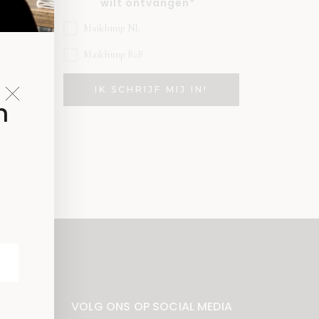
wilt ontvangen*
Mailchimp NL
Mailchimp B2B
n
VOLG ONS OP SOCIAL MEDIA