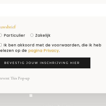
HOLLAND DESIGN & GIFTS
Naam
uwsbrief
Particulier
Zakelijk
Ik ben akkoord met de voorwaarden, die ik heb
E-mail adres
elezen op de
pagina Privacy
.
BEVESTIG JOUW INSCHRIJVING HIER
Nieuwsbrief
revent This Pop-up
Particulier
Zakelijk
Ik ben akkoord met de
voorwaarden, die ik heb gelezen op