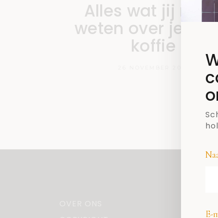
Alles wat jij moe
weten over je kop
koffie
W
26 NOVEMBER 2019
c
o
Sch
ho
Na
OVER ONS
E-m