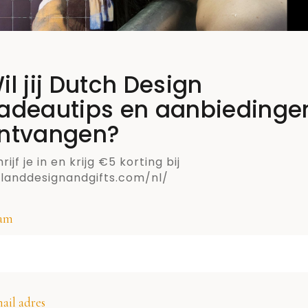
t
je
il jij Dutch Design
adeautips en aanbiedinge
ntvangen?
rijf je in en krijg €5 korting bij
llanddesignandgifts.com/nl/
am
SCHRIJF JE IN VOOR DE NIEUWSBRIEF VAN
ail adres