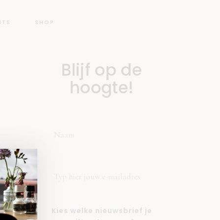
NTS
SHOP
Blijf op de
hoogte!
Kies welke nieuwsbrief je