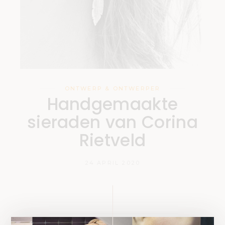
ONTWERP & ONTWERPER
Handgemaakte
sieraden van Corina
Rietveld
24 APRIL 2020