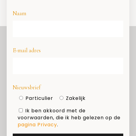
Naam
E-mail adres
OVER ONS
COPYRIGHT
PRIVACY
Nieuwsbrief
COOKIES
Particulier
Zakelijk
MEDIAKIT
Ik ben akkoord met de
voorwaarden, die ik heb gelezen op de
Zoeken
pagina Privacy
.