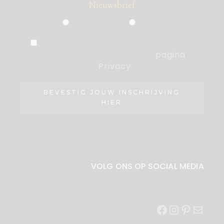
Nieuwsbrief
Particulier
Zakelijk
Ik ben akkoord met de voorwaarden,
die ik heb gelezen op de
pagina
Privacy
.
BEVESTIG JOUW INSCHRIJVING
HIER
VOLG ONS OP SOCIAL MEDIA
Facebook
Instagram
Pinterest
E-