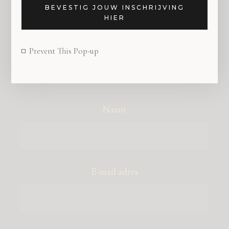
BEVESTIG JOUW INSCHRIJVING
HIER
Prevent This Pop-up
SCHRIJF JE IN VOOR DE NIEUWSBRIEF VAN
HOLLAND DESIGN & GIFTS
Naam
E-mail adres