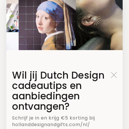
Blijf op de hoogte!
Wil jij Dutch Design
Kies welke nieuwsbrief je wilt ontvangen*
cadeautips en
Mailchimp NL
aanbiedingen
ontvangen?
Mailchimp B2B
Schrijf je in en krijg €5 korting bij
hollanddesignandgifts.com/nl/