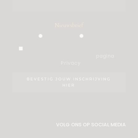
Nieuwsbrief
Particulier
Zakelijk
Ik ben akkoord met de voorwaarden,
die ik heb gelezen op de
pagina
Privacy
.
BEVESTIG JOUW INSCHRIJVING
HIER
VOLG ONS OP SOCIAL MEDIA