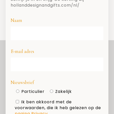
hollanddesignandgifts.com/nl/
Naam
E-mail adres
OVER ONS
COPYRIGHT
Nieuwsbrief
PRIVACY
Particulier
Zakelijk
COOKIES
Ik ben akkoord met de
MEDIAKIT
voorwaarden, die ik heb gelezen op de
pagina Privacy
.