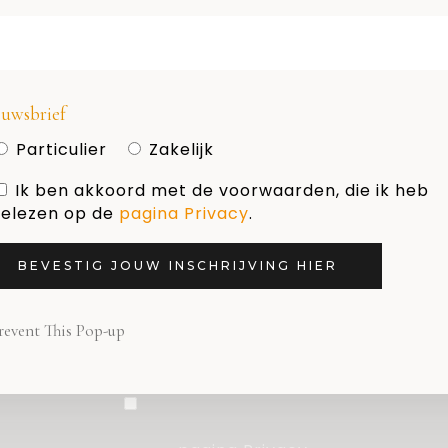
HOLLAND DESIGN & GIFTS
Naam
uwsbrief
Particulier
Zakelijk
Ik ben akkoord met de voorwaarden, die ik heb
E-mail adres
elezen op de
pagina Privacy
.
BEVESTIG JOUW INSCHRIJVING HIER
Nieuwsbrief
revent This Pop-up
Particulier
Zakelijk
Ik ben akkoord met de
voorwaarden, die ik heb gelezen op