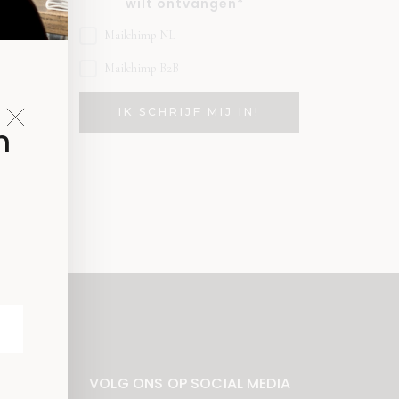
wilt ontvangen*
Mailchimp NL
Mailchimp B2B
n
VOLG ONS OP SOCIAL MEDIA