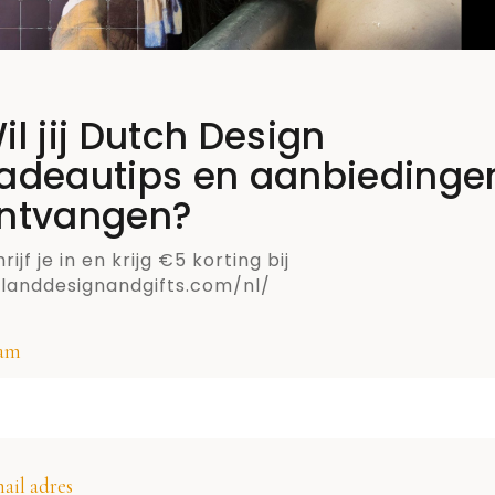
il jij Dutch Design
adeautips en aanbiedinge
ntvangen?
rijf je in en krijg €5 korting bij
llanddesignandgifts.com/nl/
am
SCHRIJF JE IN VOOR DE NIEUWSBRIEF VAN
ail adres