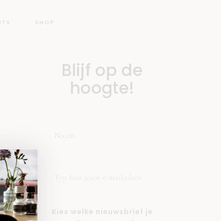
NTS
SHOP
Blijf op de
hoogte!
Kies welke nieuwsbrief je