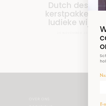
Dutch design
kerstpakket op
ludieke wijze!
W
20 NOVEMBER 2020
c
o
Sch
ho
Na
OVER ONS
E-m