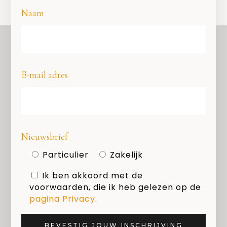
Naam
E-mail adres
OVER ONS
COPYRIGHT
PRIVACY
COOKIES
Nieuwsbrief
MEDIAKIT
Particulier
Zakelijk
Ik ben akkoord met de
Zoeken
voorwaarden, die ik heb gelezen op de
pagina Privacy
.
BEVESTIG JOUW INSCHRIJVING