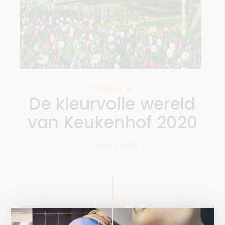
TYPISCH NL
De kleurvolle wereld
van Keukenhof 2020
6 MAART 2020
Blijf op de hoogte!