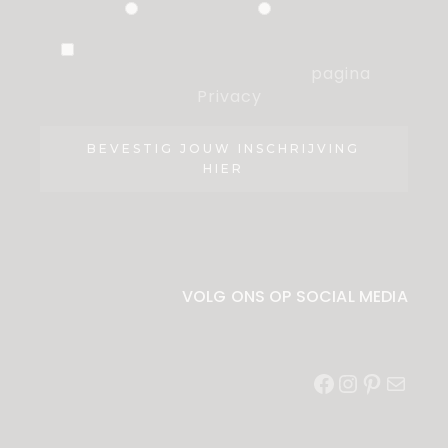
Particulier
Zakelijk
Ik ben akkoord met de voorwaarden,
die ik heb gelezen op de
pagina
Privacy
.
BEVESTIG JOUW INSCHRIJVING
HIER
VOLG ONS OP SOCIAL MEDIA
Facebook
Instagram
Pinterest
E-
mail