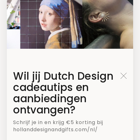
Wil jij Dutch Design
Kies welke nieuwsbrief je wilt ontvangen*
cadeautips en
Mailchimp NL
aanbiedingen
Mailchimp B2B
ontvangen?
Schrijf je in en krijg €5 korting bij
hollanddesignandgifts.com/nl/