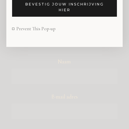
BEVESTIG JOUW INSCHRIJVING
HIER
Prevent This Pop-up
SCHRIJF JE IN VOOR DE NIEUWSBRIEF VAN
HOLLAND DESIGN & GIFTS
Naam
E-mail adres