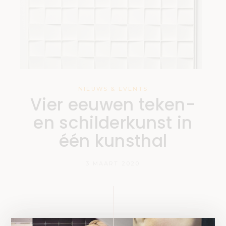
NIEUWS & EVENTS
Vier eeuwen teken-
en schilderkunst in
één kunsthal
3 MAART 2020