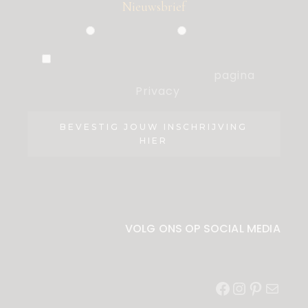
Nieuwsbrief
Particulier
Zakelijk
Ik ben akkoord met de voorwaarden,
die ik heb gelezen op de
pagina
Privacy
.
BEVESTIG JOUW INSCHRIJVING
HIER
VOLG ONS OP SOCIAL MEDIA
Facebook
Instagram
Pinterest
E-