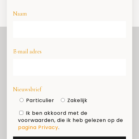
Naam
E-mail adres
OVER ONS
COPYRIGHT
PRIVACY
Nieuwsbrief
COOKIES
Particulier
Zakelijk
MEDIAKIT
Ik ben akkoord met de
voorwaarden, die ik heb gelezen op de
Zoeken
pagina Privacy
.