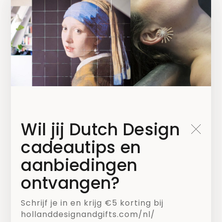
Blijf op de hoogte!
Wil jij Dutch Design
Kies welke nieuwsbrief je wilt ontvangen*
cadeautips en
Mailchimp NL
aanbiedingen
ontvangen?
Mailchimp B2B
Schrijf je in en krijg €5 korting bij
hollanddesignandgifts.com/nl/