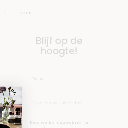
NTS
SHOP
Blijf op de
hoogte!
Kies welke nieuwsbrief je