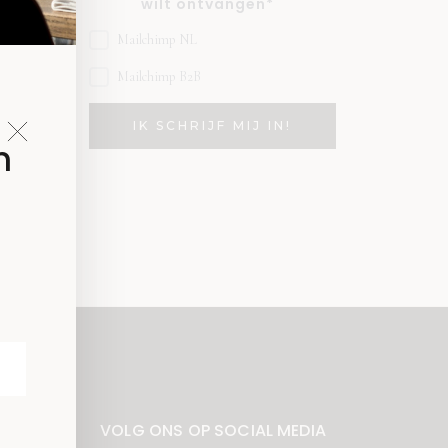
wilt ontvangen*
Mailchimp NL
Mailchimp B2B
n
VOLG ONS OP SOCIAL MEDIA