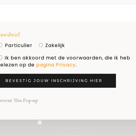
HOLLAND DESIGN & GIFTS
Naam
uwsbrief
Particulier
Zakelijk
Ik ben akkoord met de voorwaarden, die ik heb
E-mail adres
elezen op de
pagina Privacy
.
BEVESTIG JOUW INSCHRIJVING HIER
Nieuwsbrief
revent This Pop-up
Particulier
Zakelijk
Ik ben akkoord met de
voorwaarden, die ik heb gelezen op