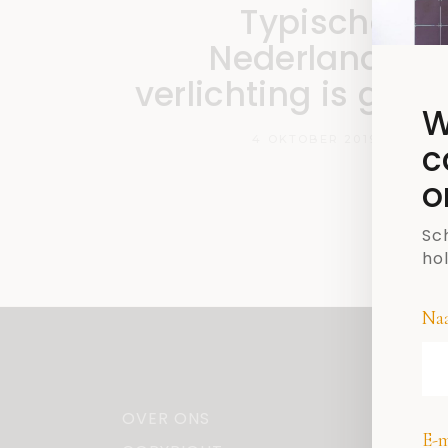
Typische
Nederlandse
verlichting is gezel
W
4 OKTOBER 2019
c
o
Sch
ho
Na
OVER ONS
E-m