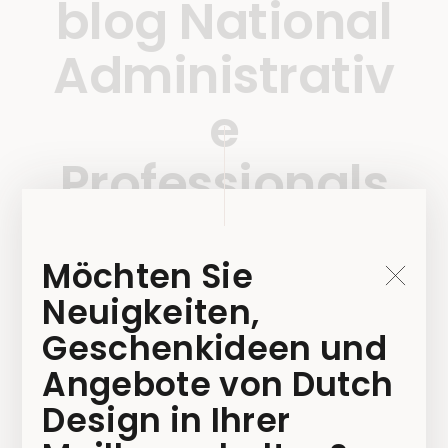
blog National
Administrativ
e
Professionals
Day 2019
Möchten Sie
29 MÄRZ 2019
Neuigkeiten,
BY
ANNIKA
Geschenkideen und
Angebote von Dutch
Design in Ihrer