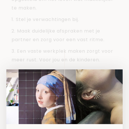
te maken.
1. Stel je verwachtingen bij.
2. Maak duidelijke afspraken met je
partner en zorg voor een vast ritme.
3. Een vaste werkplek maken zorgt voor
meer rust. Voor jou en de kinderen.
4. Communicatie is key, met je collega’s
en je leidinggevende.
5. Kies de momenten wanneer je werkt
op een dag.
6. Laat dat schuldgevoel achterwege en
laat je kinderen even naar de televisie
kijken maar laat ze vooral buitenspelen!