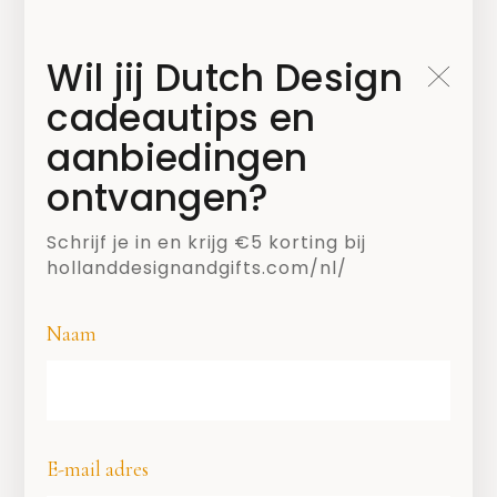
7. Werk niet meer dan normaal en houdt
Wil jij Dutch Design
de balans in je leven.
cadeautips en
Om de kinderen bezig te houden hebben
aanbiedingen
we een paar mooie producten op een
ontvangen?
rijtje gezet die verkrijgbaar zijn op de
website
van Holland Design & Gifts.
Schrijf je in en krijg €5 korting bij
hollanddesignandgifts.com/nl/
#BUITENSPELEN
Naam
#NATIONALEBUITENSPEELDAG
#OUDERS
#THUISWERKEN
KINDEREN
E-mail adres
SHARE