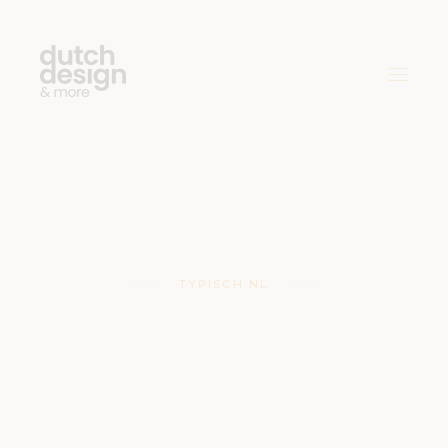
TYPISCH NL
Nationale
Buitenspeelda
g