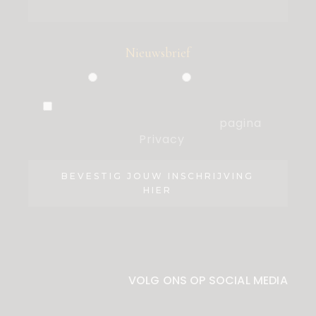
Nieuwsbrief
Particulier
Zakelijk
Ik ben akkoord met de voorwaarden,
die ik heb gelezen op de
pagina
Privacy
.
BEVESTIG JOUW INSCHRIJVING
HIER
VOLG ONS OP SOCIAL MEDIA