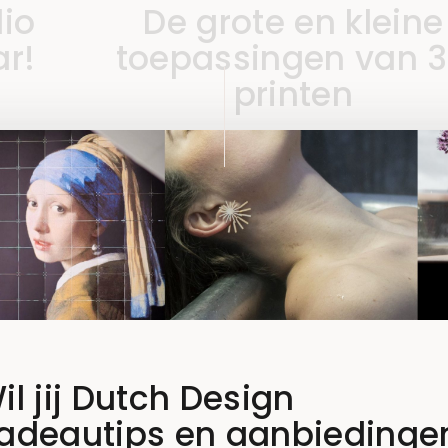
io
De grote en kleine
ar!
toepassingen van 
printen
19 OKTOBER 2018
il jij Dutch Design
adeautips en aanbiedinge