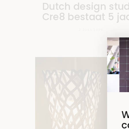
Dutch design stud
Cre8 bestaat 5 ja
2 JULI 2019
W
c