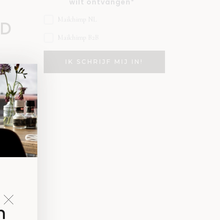
wilt ontvangen*
Mailchimp NL
3D
Mailchimp B2B
n