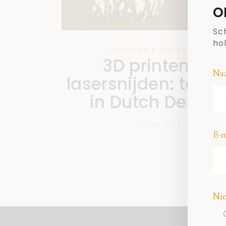
o
Sch
ho
ONTWERP & ONTWERPER
3D printen en
Na
lasersnijden: tech
in Dutch Design
25 MEI 2018
E-m
Nie