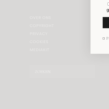
g
OVER ONS
COPYRIGHT
PRIVACY
P
COOKIES
MEDIAKIT
Zoeken