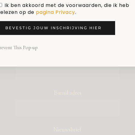
Ik ben akkoord met de voorwaarden, die ik heb
elezen op de
pagina Privacy
.
SCHRIJF JE IN VOOR DE NIEUWSBRIEF VAN
BEVESTIG JOUW INSCHRIJVING HIER
HOLLAND DESIGN & GIFTS
revent This Pop-up
Naam
E-mail adres
Nieuwsbrief