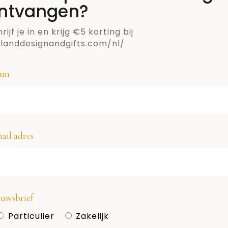
ntvangen?
rijf je in en krijg €5 korting bij
llanddesignandgifts.com/nl/
am
niek
!
ail adres
uwsbrief
Particulier
Zakelijk