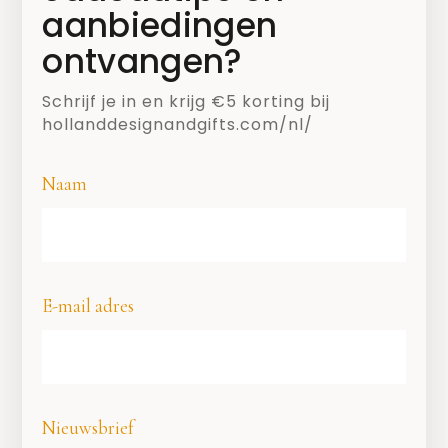
Trouwen met de
aanbiedingen
beste cadeautips
ontvangen?
van Holland Design
& Gifts!
Schrijf je in en krijg €5 korting bij
hollanddesignandgifts.com/nl/
10 APRIL 2018
Naam
Blijf op de hoogte!
E-mail adres
Nieuwsbrief