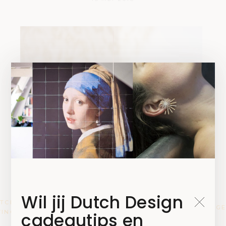
Wil jij Dutch Design
UTCH
DUTCH
NEDERLANDSE
,
,
HUWELIJKSCADEAUS
,
,
RELATIEG
VING
LIVING
ONTWERPERS
cadeautips en