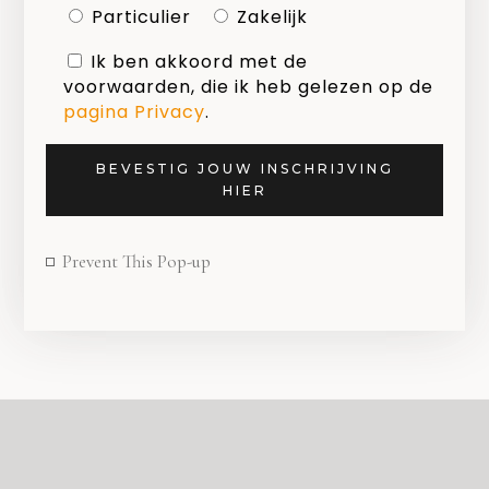
Particulier
Zakelijk
Ik ben akkoord met de
voorwaarden, die ik heb gelezen op de
pagina Privacy
.
Kies welke nieuwsbrief je wilt ontvangen*
Mailchimp NL
BEVESTIG JOUW INSCHRIJVING
HIER
Mailchimp B2B
Prevent This Pop-up