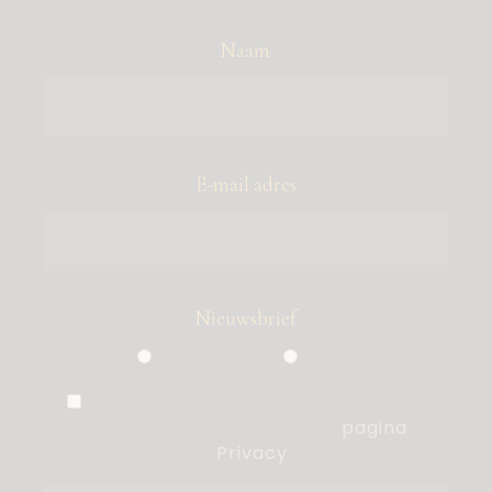
Naam
E-mail adres
Nieuwsbrief
Particulier
Zakelijk
Ik ben akkoord met de voorwaarden,
die ik heb gelezen op de
pagina
Privacy
.