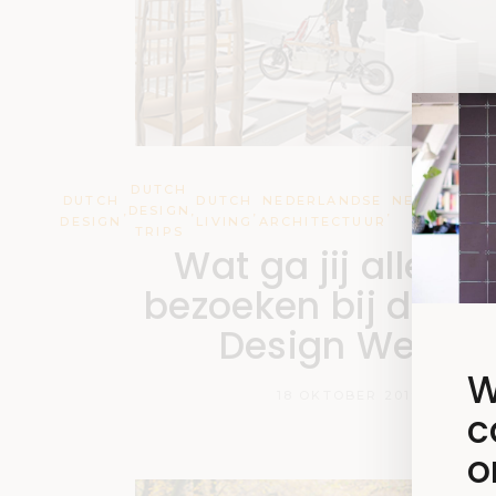
DUTCH
DUTCH
DUTCH
NEDERLANDSE
NEDERLAND
,
DESIGN
,
,
,
DESIGN
LIVING
ARCHITECTUUR
KUNST
TRIPS
Wat ga jij allema
bezoeken bij de Du
Design Week?
W
18 OKTOBER 2019
c
o