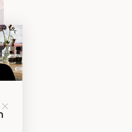
s
et
n