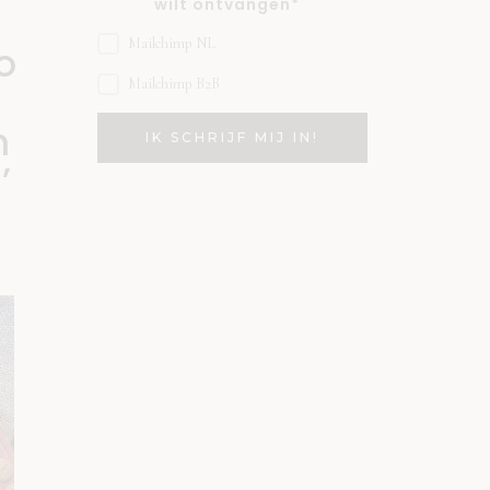
wilt ontvangen*
Mailchimp NL
o
Mailchimp B2B
n
’