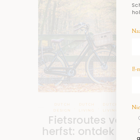
Sch
ho
Na
E-m
DUTCH
DUTCH
DUTCH
ZIEN 
Nie
,
,
,
DESIGN
LIVING
LIVING
DOE
Fietsroutes voor 
herfst: ontdek ze h
g