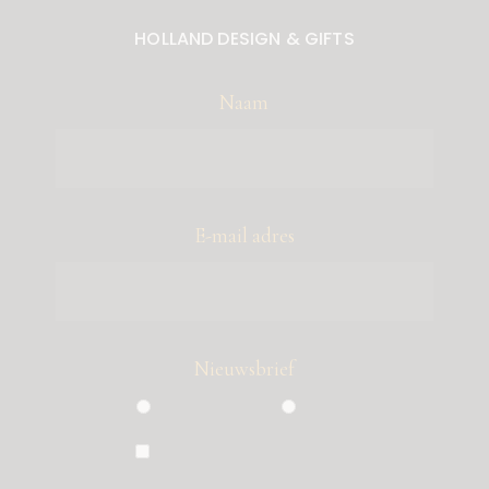
HOLLAND DESIGN & GIFTS
Naam
E-mail adres
Nieuwsbrief
Particulier
Zakelijk
Ik ben akkoord met de
voorwaarden, die ik heb gelezen op