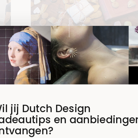
DUTCH
DUTCH
SE
NEDERLANDSE
,
,
SINTERKLAAS
,
DESIGN
LIVING
ONTWERPERS
Denk aan
al
Sinterklaascadeau
tch
voor je familie in h
buitenland!
il jij Dutch Design
adeautips en aanbiedinge
15 OKTOBER 2019
ntvangen?