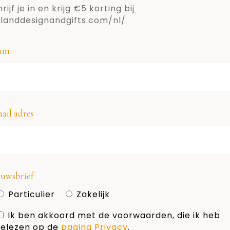
rijf je in en krijg €5 korting bij
llanddesignandgifts.com/nl/
am
ail adres
EN
DUTCH
DUTCH
DUTCH
uwsbrief
,
,
N
DESIGN
LIVING
LIVING
de
De nationale wijn- 
Particulier
Zakelijk
ier!
woonmaand 2019
Ik ben akkoord met de voorwaarden, die ik heb
elezen op de
pagina Privacy
.