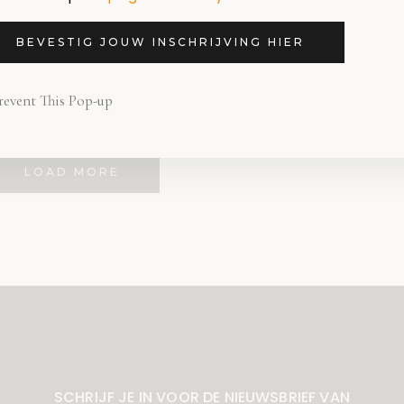
belooft weer gezell
te worden!
BEVESTIG JOUW INSCHRIJVING HIER
20 SEPTEMBER 2019
revent This Pop-up
LOAD MORE
SCHRIJF JE IN VOOR DE NIEUWSBRIEF VAN