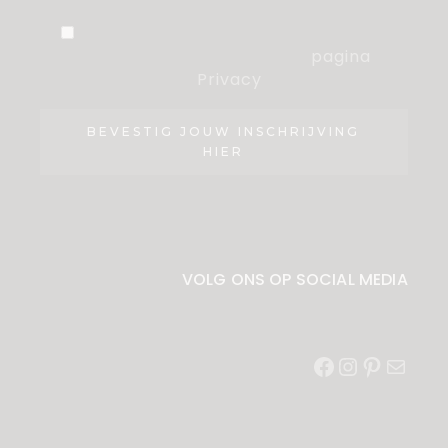
Ik ben akkoord met de voorwaarden,
die ik heb gelezen op de
pagina
Privacy
.
BEVESTIG JOUW INSCHRIJVING
HIER
VOLG ONS OP SOCIAL MEDIA
Facebook
Instagram
Pinterest
E-
mail