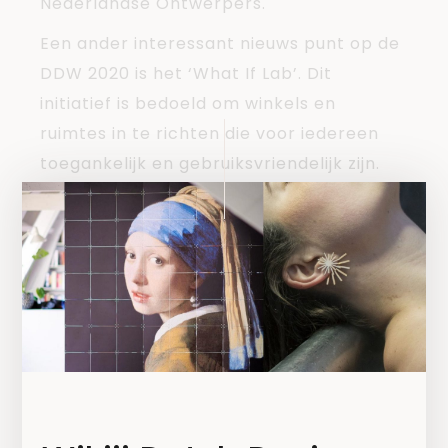
Nederlandse Ontwerpers.
Een ander interessant nieuws punt op de
DDW 2020 is het ‘What If Lab’. Dit
initiatief is bedoeld om winkels en
ruimtes in te richten die voor iedereen
toegankelijk en gebruiksvriendelijk zijn.
Uit 17 aanmeldingen zijn er vijf bureaus
geselecteerd die genoeg expertise en
aanpak hebben om dit probleem uit te
werken en antwoord op te geven. Samen
met ervaringsdeskundigen onderzoeken
de bureaus wat wel niet mogelijk is voor
mensen met een beperking. Wanneer dit
in kaart is gebracht, ontwikkelen de vijf
ontwerpstudio’s de bijbehorende