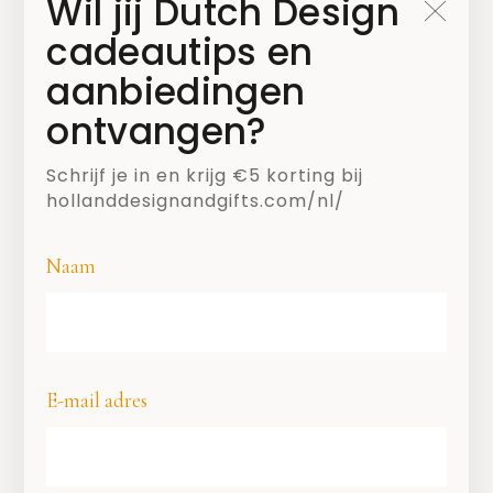
Wil jij Dutch Design
ontwerpvragen én antwoorden. Twee
cadeautips en
van de vijf bureaus worden vervolgens
aanbiedingen
geselecteerd voor de doorontwikkeling
van hun concept.
ontvangen?
Schrijf je in en krijg €5 korting bij
hollanddesignandgifts.com/nl/
#BNO
#DDW2020
#DUTCHDESIGN
#NIEUWS
Naam
DUTCHDESIGNER
EINDHOVEN
SHARE
E-mail adres