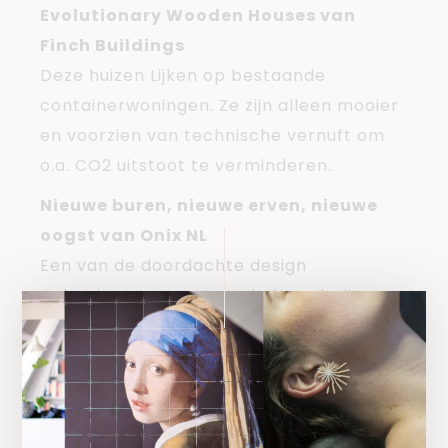
Evolutionary Wooden Houses van
Finch Buildings
Deze huizen Lijken op bestaande
containerwoningen. Ze zijn alleen mooier
en voorzien van technische vernuft om
o.a. CO2 uitstoot te verminderen.
Nieuwe buren, nieuwe erven, nieuwe
oogst van Onix NL
Een van de doordachte design
oplossingen. Leegstaande boerderijen
nieuw leven in blazen geeft woonruimte
en werkgelegenheid.
SolarCabin van Bureau Zondag en
dNArchitectuur