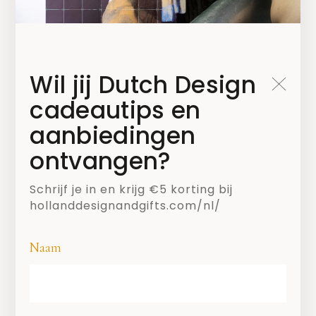
Prefab woningen met zonnepanelen om
te voorzien in eigen stroom.
Comfort City De tussenruimte van een
Student TU Delft en TheNewMakers
Wil jij Dutch Design
Gebouwen op een bedrijfsterreinen of in
cadeautips en
de binnenstad geschikt maken voor
aanbiedingen
bewoning.
ontvangen?
Hotel Nice to Meet you van Studio Rik
Tuithof/Stephan Verkuijlen
Schrijf je in en krijg €5 korting bij
hollanddesignandgifts.com/nl/
architecten en Architectenbureau
Micha de Haas
Naam
Een combinatie van een
Asielzoekerscentrum en een hotel, waar
bewoners elkaar kunnen leren kennen.