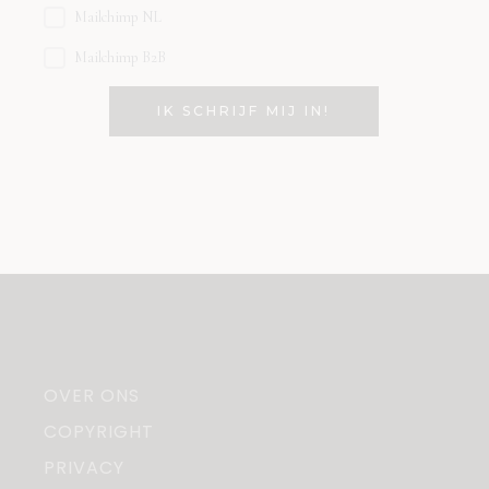
Mailchimp NL
Mailchimp B2B
OVER ONS
COPYRIGHT
PRIVACY