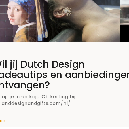
moeilijk zijn om 
m, maar hoe leuk is het om je eigen bos tulpen te
icoon
il jij Dutch Design
 En de tulpen zijn er ook nog eens in eindeloos veel
adeautips en aanbiedinge
land reizen miljoenen tulpen over de hele wereld. 
ntvangen?
evenementen, beurzen en festivals brengen boekett
rijf je in en krijg €5 korting bij
t we zoveel tulpen produceren en wereldwijd
llanddesignandgifts.com/nl/
 Nederlands icoon te noemen.
h Design’
am