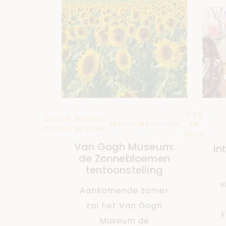
ZIEN
DUTCH
MUSEUM
,
,
TENTOONSTELLING
,
EN
DESIGN
BEZOEK
DOEN
Van Gogh Museum:
In
de Zonnebloemen
tentoonstelling
v
Aankomende zomer
zal het Van Gogh
F
Museum de