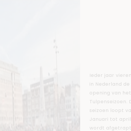
Nati
nale
Tulp
ndag
Ieder jaar vieren
in Nederland de
opening van he
Tulpenseizoen. 
seizoen loopt v
Januari tot apri
wordt afgetrap