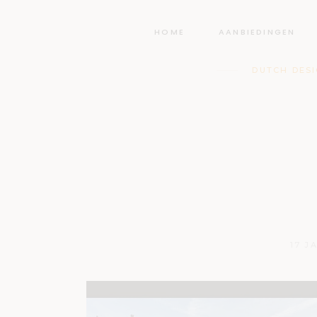
HOME
AANBIEDINGEN
DUTCH DES
Nationa
2017 in 
Dut
17 J