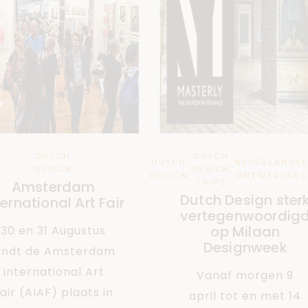
DUTCH
DUTCH
DUTCH
NEDERLANDS
DESIGN
,
DESIGN
,
DESIGN
ONTWERPERS
Amsterdam
TRIPS
Dutch Design ster
ternational Art Fair
vertegenwoordig
op Milaan
30 en 31 Augustus
Designweek
indt de Amsterdam
International Art
Vanaf morgen 9
air (AIAF) plaats in
april tot en met 14