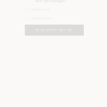
wilt ontvangen*
Mailchimp NL
Mailchimp B2B
i