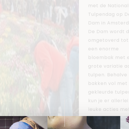
met de Nationa
Tulpendag op D
Dam in Amster
De Dam wordt 
omgetoverd tot
een enorme
bloembak met 
grote variatie a
tulpen. Behalve
bakken vol met
gekleurde tulpe
kun je er allerlei
leuke acties me
over tulpen vin
Het zal best