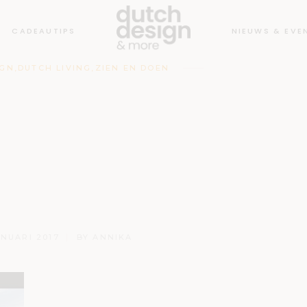
CADEAUTIPS
NIEUWS & EVE
IGN
,
DUTCH LIVING
,
ZIEN EN DOEN
le Tulpendag
het teken van
ch Design
ANUARI 2017
BY
ANNIKA