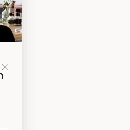
te
n
Naar
en