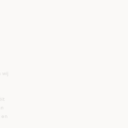
o
e
 wij
t
Dit
an
l en
t