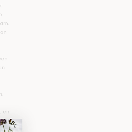
le
e
dam.
dan
een
an
n,
t en
den.