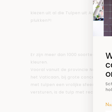
kiezen uit al die Tulpen uit Amsterda
plukken?!
Nederlands 
W
Er zijn meer dan 1000 soorten tulpen.
c
kleuren.
Vooral vanuit de provincie Noord-Hol
o
het Vaticaan, bij grote concerten, 
Sch
met tulpen een vrolijke sfeer. Omda
ho
versturen, is de tulp met recht een
Thema ‘Dutc
Na