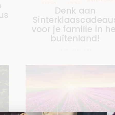
,
,
SINTERKLAAS
e
DESIGN
LIVING
Denk aan
us
Sinterklaascadeau
voor je familie in h
buitenland!
15 OKTOBER 2019