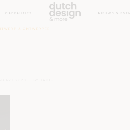
CADEAUTIPS
NIEUWS & EVE
NTWERP & ONTWERPER
ld van Dutch
Design
MAART 2020
BY
JAMIE