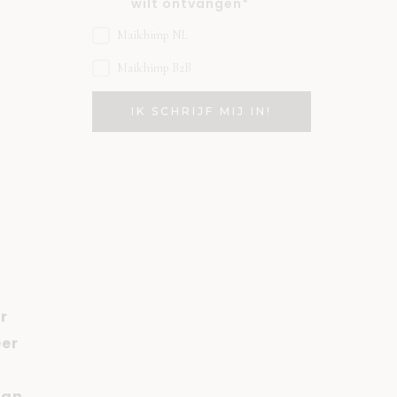
wilt ontvangen*
Mailchimp NL
Mailchimp B2B
:
r
eer
an