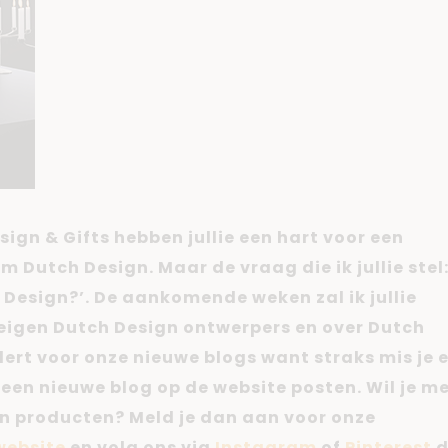
sign & Gifts hebben jullie een hart voor een
 Dutch Design. Maar de vraag die ik jullie stel
h Design?’. De aankomende weken zal ik jullie
 eigen Dutch Design ontwerpers en over Dutch
alert voor onze nieuwe blogs want straks mis je e
k een nieuwe blog op de website posten. Wil je m
en producten? Meld je dan aan voor onze
website
en volg ons via
Instagram
of
Pinterest
d