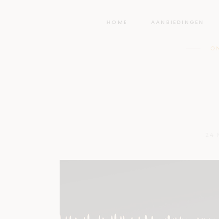
HOME
AANBIEDINGEN
O
De were
24 