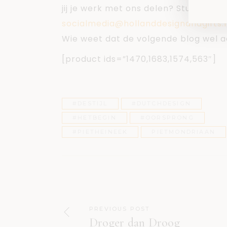
jij je werk met ons delen? Stuur dan 
socialmedia@hollanddesignandgifts.
Wie weet dat de volgende blog wel aa
[product ids=”1470,1683,1574,563″]
#DESTIJL
#DUTCHDESIGN
#HETBEGIN
#OORSPRONG
#PIETHEINEEK
PIETMONDRIAAN
PREVIOUS POST
Droger dan Droog