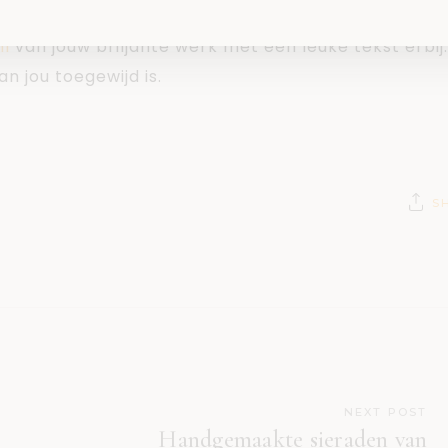
een mail naar
nl
van jouw briljante werk met een leuke tekst erbij.
n jou toegewijd is.
S
NEXT POST
Handgemaakte sieraden van