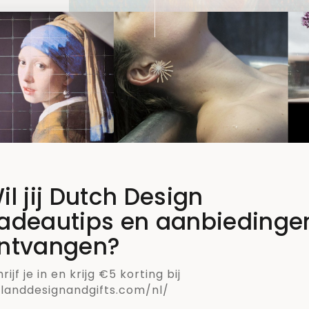
DUTCH
DUTCH
NEDERLANDSE
,
DESIGN
,
,
TENTOONSTEL
DESIGN
KUNST
TRIPS
Welke kleur had ee
r
kunstwerk Vincent
van Gogh jaren
il jij Dutch Design
geleden?
adeautips en aanbiedinge
ntvangen?
13 JULI 2018
rijf je in en krijg €5 korting bij
llanddesignandgifts.com/nl/