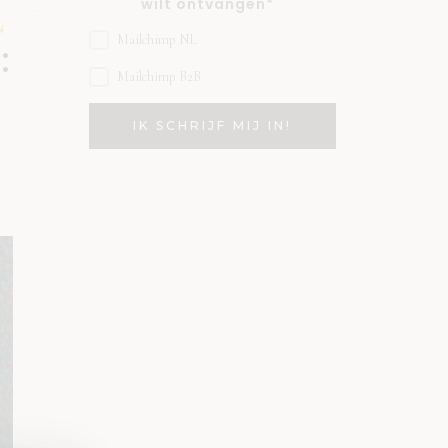
wilt ontvangen*
N
Mailchimp NL
:
Mailchimp B2B