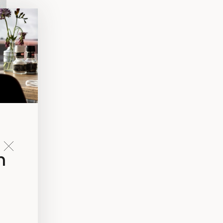
LING
n
n