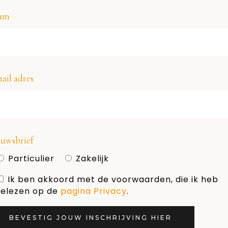
am
ail adres
uwsbrief
Particulier
Zakelijk
MUSEUM
NEDERLANDSE
 de
,
,
TENTOONSTELLING
,
BEZOEK
KUNST
Ik ben akkoord met de voorwaarden, die ik heb
elezen op de
pagina Privacy
.
Vincent van Gogh i
helemaal hot!
BEVESTIG JOUW INSCHRIJVING HIER