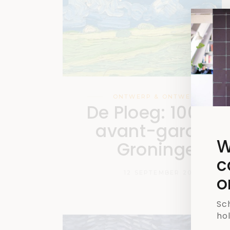
ONTWERP & ONTWERPER
De Ploeg: 100 jaa
avant-garde in
W
Groningen
c
12 SEPTEMBER 2018
o
Sch
ho