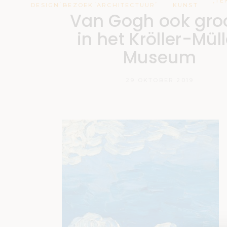
,
,
,
,
TE
DESIGN
BEZOEK
ARCHITECTUUR
KUNST
Van Gogh ook gro
in het Kröller-Müll
Museum
29 OKTOBER 2019