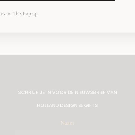
1 NOVEMBER 2017
revent This Pop-up
SCHRIJF JE IN VOOR DE NIEUWSBRIEF VAN
HOLLAND DESIGN & GIFTS
Naam