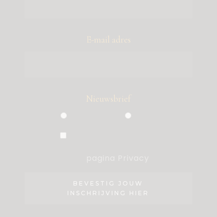
E-mail adres
Nieuwsbrief
Particulier
Zakelijk
Ik ben akkoord met de
voorwaarden, die ik heb gelezen op
de
pagina Privacy
.
BEVESTIG JOUW
INSCHRIJVING HIER