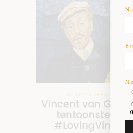
Na
E-m
Nie
ONTWERP & ONTWERPER
Vincent van Gogh
tentoonstelling
g
#LovingVincent