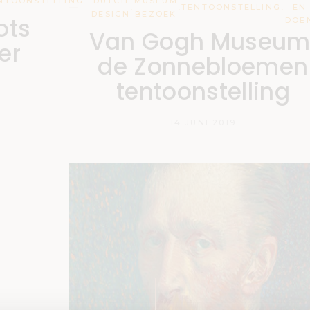
NTOONSTELLING
DUTCH
MUSEUM
,
,
TENTOONSTELLING
,
EN
DESIGN
BEZOEK
ots
DOE
Van Gogh Museum
er
de Zonnebloemen
tentoonstelling
14 JUNI 2019