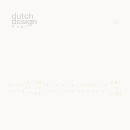
DUTCH
ZIEN
DUTCH
DUTCH
DUTCH
NEDERLANDSE
,
DESIGN
,
,
,
,
EN
DESIGN
LIVING
LIVING
ONTWERPERS
TRIPS
DOEN
Leeuwarden-
Fryslân;