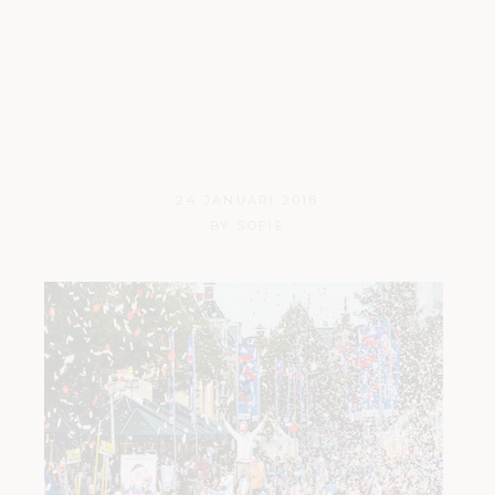
Culturele
hoofdstad
2018!
24 JANUARI 2018
BY
SOFIE