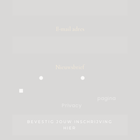
E-mail adres
Nieuwsbrief
Particulier
Zakelijk
Ik ben akkoord met de voorwaarden,
die ik heb gelezen op de
pagina
Privacy
.
BEVESTIG JOUW INSCHRIJVING
HIER