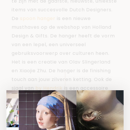
te zijn met de gaafste, nieuwste, uniekste
items van succesvolle Dutch Designers.
De
spoon hanger
is een nieuwe
musthaves op de webshop van Holland
Design & Gifts. De hanger heeft de vorm
van een lepel, een universeel
gebruiksvoorwerp over culturen heen.
Het is een creatie van Olav Slingerland
en Xiaojie Zhu. De hanger is de finishing
touch aan jouw zilveren ketting. Ook de
sjaal van
by Hendrik
is een accessoire
waar jij helemaal de blits mee kan lopen.
Maak jouw outfit af met de unieke sjaal
om je nek. Combineer jouw sjaal met het
kettinkje
van dutch designer Martine